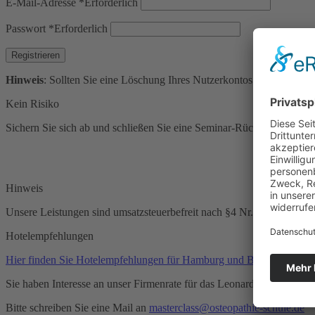
E-Mail-Adresse
*
Erforderlich
Passwort
*
Erforderlich
Registrieren
Hinweis
: Sollten Sie eine Löschung Ihres Nutzerkontos wünschen, s
Kein Risiko
Sichern Sie sich ab und schließen Sie eine Seminar-Rücktrittsversiche
Hinweis
Unsere Leistungen sind umsatzsteuerbefreit nach §4 Nr. 21a) bb) Ust
Hotelempfehlungen
Hier finden Sie Hotelempfehlungen für Hamburg und Berlin.
Sie haben Interesse an unser Firmenrate für das Leonardo Hotel Ham
Bitte schreiben Sie eine Mail an
masterclass@osteopathie-schule.de