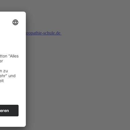
nto an
osd@osteopathie-schule.de