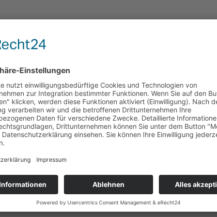
chreiben Sie und bitte eine E-Mail mit dem Betreff Löschung Nutzerko
rung ab:
G.
burg?