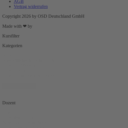
AGB
Vertrag widerrufen
Copyright 2026 by OSD Deutschland GmbH
Made with ❤ by
DigitalUplift
Kursfilter
Kategorien
Kurs
chronische Schmerzen
Kategorien
Gefäßsystem
Geriatrie
Gesundeitsmanagement
+ 11 mehr zeigen
Dozent
Filtert
Achery, Pierre
Dozenten
Barral, Jean Pierre
Neu
Bäumer, Christoph J.