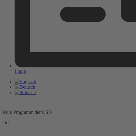
Login
Kurs-Programm der OSD
Ort
Ort
Select content