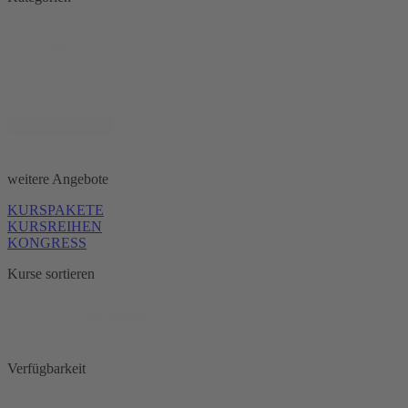
Kurs
chronische Schmerzen
Kategorien
Gefäßsystem
Geriatrie
Gesundeitsmanagement
+ 11 mehr zeigen
weitere Angebote
KURSPAKETE
KURSREIHEN
KONGRESS
Kurse sortieren
Sortieren
Sort content
Verfügbarkeit
freie